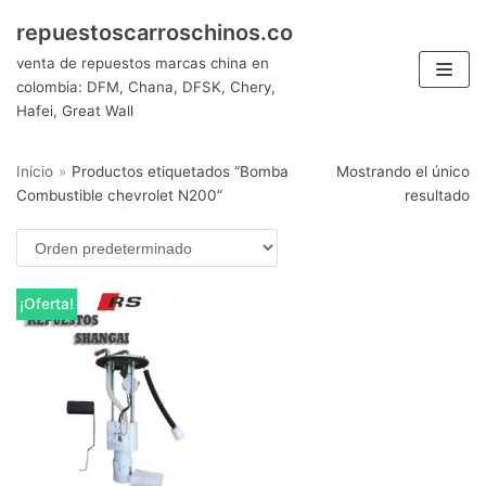
Saltar
repuestoscarroschinos.co
al
venta de repuestos marcas china en
contenido
colombia: DFM, Chana, DFSK, Chery,
Hafei, Great Wall
Inicio
»
Productos etiquetados “Bomba
Mostrando el único
Combustible chevrolet N200”
resultado
¡Oferta!