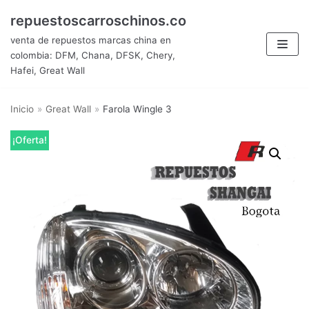
Saltar
repuestoscarroschinos.co
al
venta de repuestos marcas china en
contenido
colombia: DFM, Chana, DFSK, Chery,
Hafei, Great Wall
Inicio
»
Great Wall
»
Farola Wingle 3
¡Oferta!