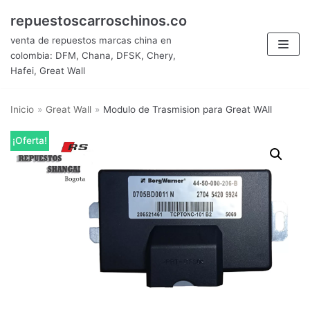
Saltar
repuestoscarroschinos.co
al
venta de repuestos marcas china en
contenido
colombia: DFM, Chana, DFSK, Chery,
Hafei, Great Wall
Inicio
»
Great Wall
»
Modulo de Trasmision para Great WAll
¡Oferta!