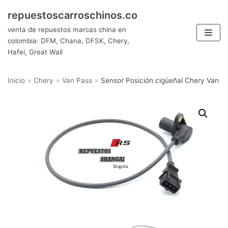
Saltar
repuestoscarroschinos.co
al
venta de repuestos marcas china en
contenido
colombia: DFM, Chana, DFSK, Chery,
Hafei, Great Wall
Inicio
»
Chery
»
Van Pass
»
Sensor Posición cigüeñal Chery Van