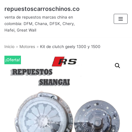
Saltar
repuestoscarroschinos.co
al
venta de repuestos marcas china en
contenido
colombia: DFM, Chana, DFSK, Chery,
Hafei, Great Wall
Inicio
»
Motores
»
Kit de clutch geely 1300 y 1500
¡Oferta!