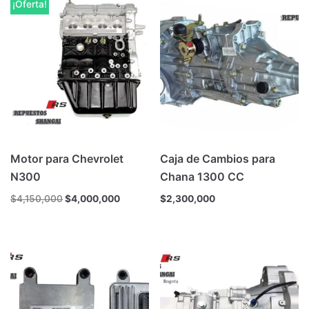
¡Oferta!
Motor para Chevrolet
Caja de Cambios para
N300
Chana 1300 CC
$
4,150,000
$
4,000,000
$
2,300,000