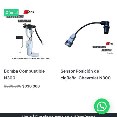
¡Oferta!
Bomba Combustible
Sensor Posición de
N300
cigüeñal Chevrolet N300
$
360,000
$
330,000