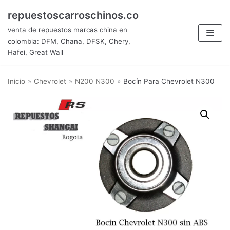
Saltar
repuestoscarroschinos.co
al
venta de repuestos marcas china en
contenido
colombia: DFM, Chana, DFSK, Chery,
Hafei, Great Wall
Inicio
»
Chevrolet
»
N200 N300
»
Bocín Para Chevrolet N300