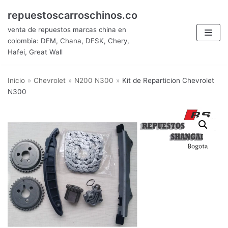
Saltar
repuestoscarroschinos.co
al
venta de repuestos marcas china en
contenido
colombia: DFM, Chana, DFSK, Chery,
Hafei, Great Wall
Inicio
»
Chevrolet
»
N200 N300
»
Kit de Reparticion Chevrolet
N300