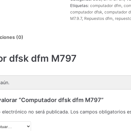
Etiquetas:
computador dfm
,
com
computador dfsk
,
computador d
M7.9.7
,
Repuestos dfm
,
repuesto
ciones (0)
r dfsk dfm M797
aún.
 valorar “Computador dfsk dfm M797”
 electrónico no será publicada.
Los campos obligatorios 