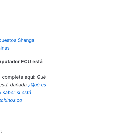
uestos Shangai
inas
omputador ECU está
a completa aquí:
Qué
 está dañada
¿Qué es
saber si está
schinos.co
27