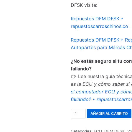
DFSK visita:
Repuestos DFM DFSK ‣
repuestoscarroschinos.co
Repuestos DFM DFSK ‣ Rep
Autopartes para Marcas Ch
¿No estás seguro si tu c
fallando?
👉 Lee nuestra guía técnic
es la ECU y cómo saber si
el computador ECU y cómo 
fallando? ‣ repuestoscarro
AÑADIR AL CARRITO
Categorías:
ECU
,
DFM DFSK
,
V