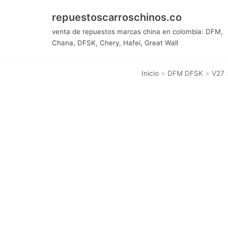
Saltar
repuestoscarroschinos.co
al
venta de repuestos marcas china en colombia: DFM,
contenido
Chana, DFSK, Chery, Hafei, Great Wall
Inicio
»
DFM DFSK
»
V27